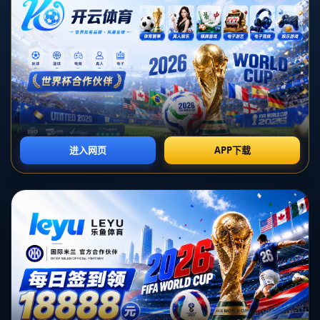
在国际比赛的舞台上，中国男足常常陷入“高开低走”的尴尬境
地。他们的训练与备战期间所展现出的良好状态似乎总能让
人充满希望。然而，一旦进入实战，结果往往令人失望。这
种情况在白国华的比喻中形象地被形容为“**裤子都脱了最后
你却只放了个屁**”，隐喻着付出与收获严重不成比例的窘
境。
**实力不足与心态问题**
中国男足面临的困境，首先可以归因于**实力上的不足**。虽
然近年来国内足球训练设施不断改善，足球联赛吸引了不少
外籍优秀球员参与，但这些尚未能在根本上提高国家队的整
体水平。同时，一些球员在比赛中的**心态问题**更是影响了
整体表现。过高的期望与承受不起的压力使得他们在关键时