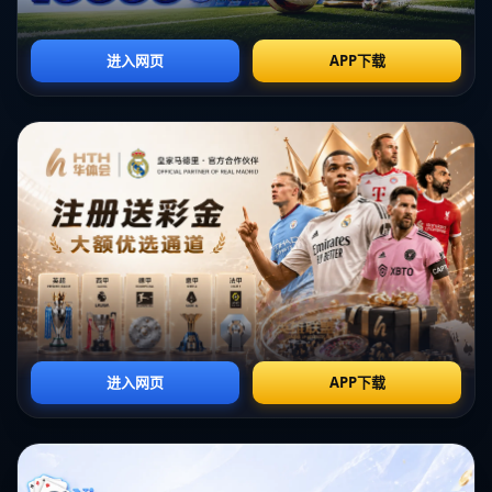
刻往往难以发挥出最佳水平。
**管理不善与体系缺陷**
另一个重要因素在于**管理和评价体系的缺陷**。足球不仅仅
是技战术的较量，更需要高效的管理与科学的体系支持。在
很多情况下，错误的决策与制度上的僵化使得真正有潜力的
球员和教练未能最大限度地发挥作用。
**案例分析：值得借鉴的国际经验**
对比巴西、德国等足球强国的经验，**青训体系的建设**是他
们成功的关键之一。这些国家不仅投入大量资源进行青少年
球员的培养，还确保了年轻球员在实践中得到充分的锻炼机
会。与其形成鲜明对比的是，**中国还需要在足球基础设施和
青训体系方面进行长期且系统的改进**。
**改变的契机与未来展望**