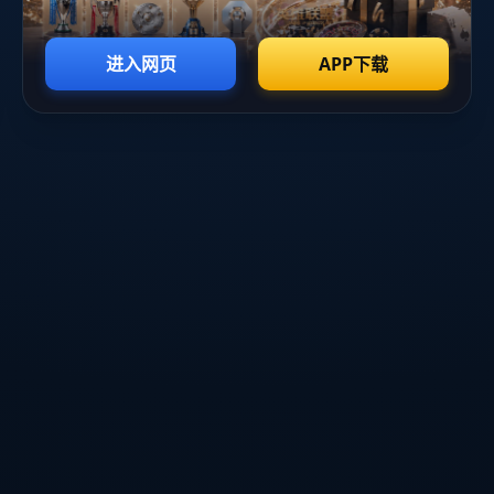
世界杯
世界杯
总能在
说是一
20
0
05T