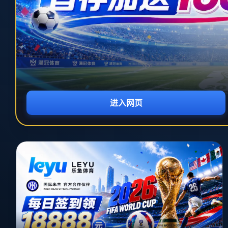
世界杯下注平台优缺
世界杯下注平台优缺点分
在一夜之间铺满社交媒体
下注似乎能让观赛体验