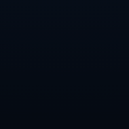
世界杯投注决胜方法