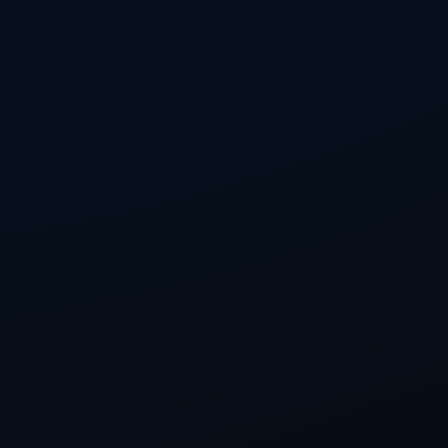
投注平台推荐：如何选择安全可靠平台
投注前你真的选对平台了吗 每逢世界杯开赛,大量新手和老玩家都会涌入
注平台,但真正能做到安全、稳定又好用的平台并不多。很多人往往只被高
噱头活动吸引,却忽视了资金安全和隐私保护。一
26-
7-
18:28:18+08:00