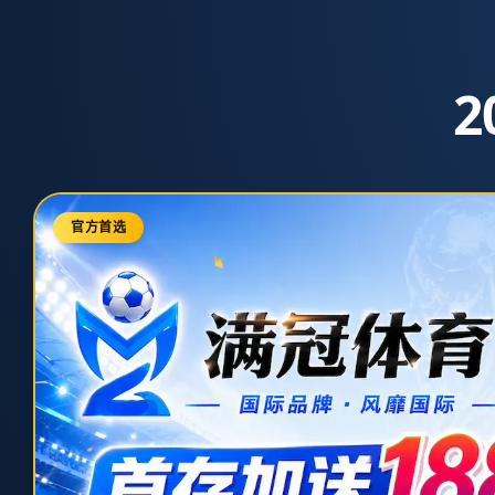
2026-
07-
07T18:28:13+08:00