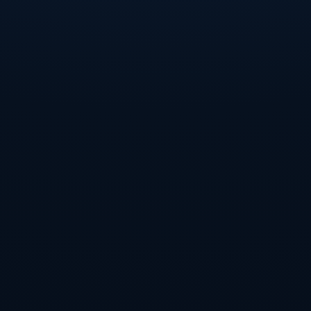
解决能力
世界杯投注平台,往往在客服体系上也非常重视,因为这直接关系
聊天、邮件、工单等)为用户解答疑问。你可以在开户前,故意通过
观察其答复是否专业、是否愿意给出明确的处理机制。若平台客服仅
真正出现资金纠纷时保护你的权益。一些可靠平台还会提供投注记
。