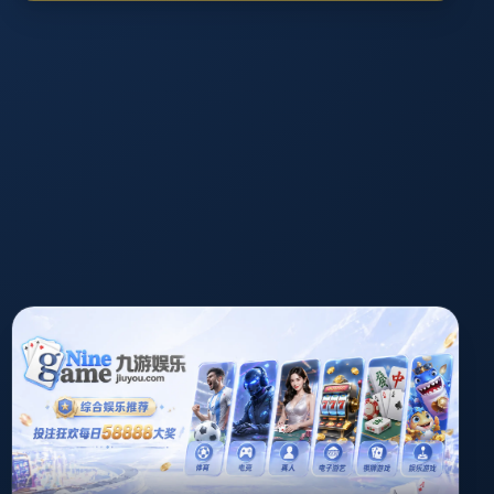
付体系
密切相关。合格的平台通常支持多种主流支付方式,如银行
两个细节初步判断 一个是充值和提现通道是否稳定、高峰期是
续费标准、是否存在隐藏门槛。若平台在你首次小额提现时就各
先用极小金额测试充值与提现流程,确认无异常后再逐步提高额
,过于夸张的赔率反而值得警惕。正规平台的世界杯盘口和赔率,
某平台在相同比赛中全面高出市场平均值许多,尤其是在热门赛事
或直接拒付进行获利。更可靠的做法是,对比两三家已知口碑尚可的投
成自已的“参考区间”,任何严重偏离这个区间的平台,都应保持审