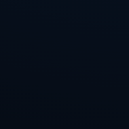
案例分析 从贪图优
以一个常见案例为例 
玩家只简单看了下页
松了警惕;但当他尝
中”,要么被系统自
缺失、赔率过高、规
们,再吸引人的优惠
隐私保护与数据安全
在世界杯投注过程中
全
,同样属于“安全
段防止信息泄露。你
账号与删除数据”等
付信息泄露,后果更