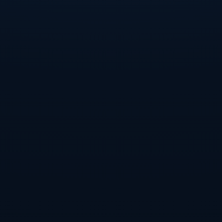
*总之，快速的攻防转换、精妙的战术安排，以及核心球员的
表现无疑是快船三连胜的重要因素。*这些优异的表现不仅为
球队带来了信心，更为后续赛季奠定了坚实的基础。面对未
来的比赛，快船有理由充满信心，期待他们在接下来的比赛
中取得更大的突破。