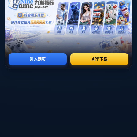
的防守虽然坚韧，但在快船攻势的反复冲击下，难免显得力
不从心。事实上，快船在新赛季以来能够取得连胜，并不仅
仅依赖于超级球星的表现，**整体战术的深入和战斗策略的清
晰明确同样是获得胜利的关键**。
从战略层面来看，这场与热火的比赛不仅仅是一个简单的胜
利，更是对快船全队如何面对强敌、转换战术以及提升球员
个人表现的综合考验。**通过这场比赛，快船不仅收获了一场
胜利，更明确了未来的发展方向**。他们清晰地认识到，仅仅
依靠个人英雄主义并不足以支持长久的胜利，只有在整体战
术和个人能力上全面开花，才能立于不败之地。