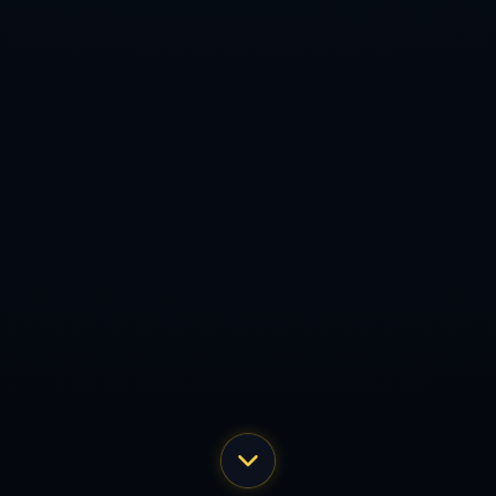
给人们无限的遐想空间。
Copyright 2024
bat·365(中文)官方网站-登录入口
All Rights by
beat365