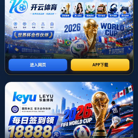
骑士队之所以能在本赛季中脱颖而出，除了球员个体的出色
发挥，**球队战术的调整**也起到了关键作用。在过去的14场
比赛中，骑士一直在积极寻找最佳的进攻与防守平衡。他们
的团队合作更加紧密，快速的传球和流畅的进攻节奏让对手
难以招架。而队内明星球员的稳定发挥更是形成了强有力的
支撑，令对手在场上难以找到应对之策。
#### 球员表现的关键因素
在这段连胜的旅程中，**核心球员**的表现值得特别关注。以
队长为例，他在比赛中不仅在得分方面频频亮相，组织进攻
和防守也同样出色。另一个值得一提的是年轻球员的崛起，