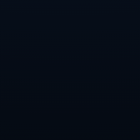
持。在球队每一场主场比赛中，骑士的球迷们始终用热烈的
掌声和呐喊声为球队加油助威。这种强大的主场气氛极大地
激励了球员们的表现。无论是在观众席上还是在社交媒体
上，支持骑士的声音不绝于耳，成为了球队不可或缺的一部
分。
#### 对未来的展望
随着连胜纪录的突破，骑士队的接下来对阵更为强劲的对手
将是一个巨大的挑战。每一场比赛都需要他们继续保持高度
的专注和团队协作。在这样的表现下，骑士队能否继续扩大
连胜纪录，甚至在季后赛中走得更远，令人期待。
总之，骑士队以**强无敌的姿态**展现出了他们的实力，未来
将在更高的舞台上继续书写属于他们的传奇篇章。**14连胜**
不仅是数字的代表，更是团队精神与努力成果的结晶。无论
未来怎样，他们的表现都将成为球迷们津津乐道的话题，留