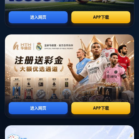
他们在关键时刻的表现愈发自信，为团队注入了新鲜的活
力。例如，第二阵容的表现逐渐提升，在多场比赛中成功抵
抗对手反击，稳住了胜局。
#### 战术分析与优化
骑士的教练团队也展示了极高的战术素养。在赛季初，教练
根据现有阵容进行了一系列的战术调整，增加了**挡拆和快速