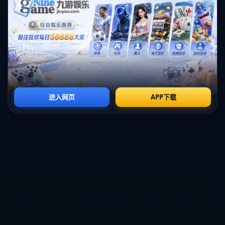
**案例分析：其它俱乐部的做法**
在*中国足球的历史*上，类似的欠薪事件并非个例。许多俱乐
部都曾面临过相似的困境。例如，在某知名俱乐部面临资金
危机时，管理层与球员进行了一次全面的对话，最终在双方
达成共识的基础上制定了一项切实可行的偿还计划。这一经
验表明，开放的沟通与合理的方案是解决问题的关键。
**对球队和球员的影响**
广州队的欠薪问题不仅是资金上的困扰，更同样是心理上的
压力。球员们在面对长期欠薪的情况下，状态和士气可能受
到影响，这对球队的整体表现无疑会产生负面作用。而廖力
生显露出的愿意沟通的态度，则为球队凝聚力的恢复提供了
希望。能够与管理层建立相应的对话机制，将有助于提升球
员的信任感。