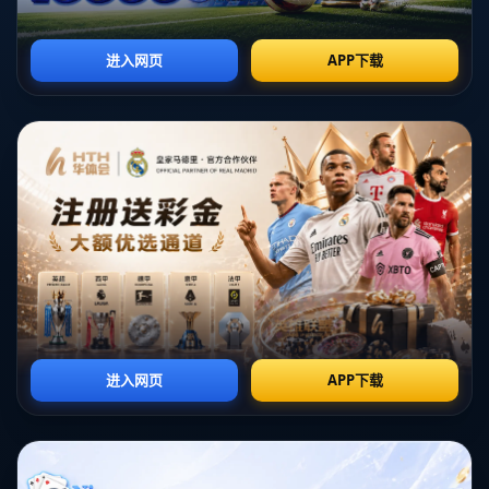
**分期偿还的可行性**
在足球行业，由于合同的复杂性和球队财政的波动，*分期偿
还欠薪*的方式成为了越来越多俱乐部的选择。这一机制在理
论上确实能缓解短期内的财务压力。但是，该方式的成功实
施依赖于俱乐部的财务透明度及球员的信任基础。廖力生的
态度无疑为双方展开深入的沟通创造了条件，值得注意的
是，良好的沟通机制能够有效减少球队内部矛盾，为后续问
题的解决铺平道路。