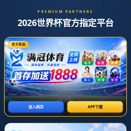
记者：广州队欠薪达3000多万，廖力生愿接受分期但
要方案
2026-07-07T18:28:13+08:00
**记者：广州队欠薪达3000多万，廖力生愿接受分期但要方
案**
在体育行业，尤其是足球领域，薪资问题一直是球员和俱乐
部之间的重要议题。最近，广州队因欠薪问题引发了广泛关
注，尤其是有关球员廖力生的表态更是成为了媒体聚焦的热
点。在本篇文章中，我们将深入探讨广州队面临的欠薪现状
以及廖力生的应对策略，分析这一事件对球队和球员的潜在
影响。
**欠薪问题的背景**