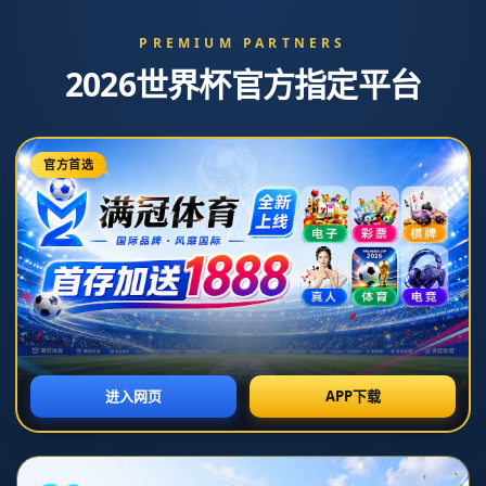
美记：哈登不想为里弗斯效力 他不会重返76人
2026-07-07T18:28:13+08:00
**哈登与里弗斯：分道扬镳的背后原因分析**
当篮球迷们还在热议詹姆斯·哈登的转会传闻之际，*最新的消
息*再次掀起舆论热潮：哈登不愿再次为里弗斯效力，这使得
他重返费城76人的希望渺茫。这个消息不仅引发了球迷间的
激烈讨论，也让我们开始深入思考：*哈登与里弗斯之间究竟
发生了什么？为何一位顶级篮球巨星居然公开表示不愿回到
曾经的球队？*
**不和谐的教练与球员关系**