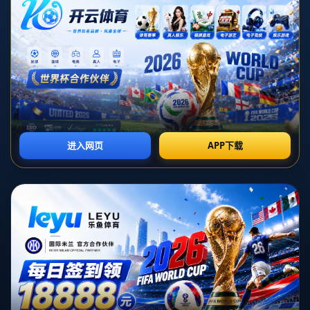
首先，需要关注的是**哈登与里弗斯之间的关系**。长期以
来，*教练与球员的关系*都是影响球队表现的重要因素。一位
了解内情人士透露，哈登在上赛季对球队的战略安排颇有微
词，尤其是在关键比赛中的战术执行上，哈登认为球队管理
层和教练团队并未给予他足够的支持与信任。这引发了他对
教练里弗斯的不满，进而影响到他的比赛决策和团队协作能
力。