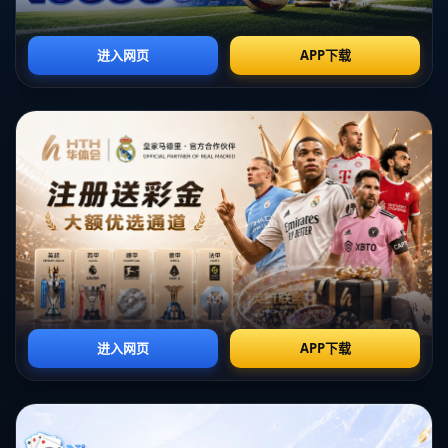
**个人发展与团队成就的博弈**
除此之外，哈登作为一名*顶级得分后卫*，一直以来都在追求
个人成就与团队胜利的**完美平衡**。然而，在费城76人，*
球星与球队发展方向的矛盾逐渐加剧*。据报道，哈登对于球
队对于年轻球员的过度依赖以及在交易市场上的消极态度表
示失望。他希望能够在一个能充分发挥他潜力并朝着夺冠方
向努力的球队中效力，而费城76人似乎并未展现出足够的竞
争力。
**里弗斯的教练风格适配问题**
**里弗斯的教练风格**也是导致双方关系紧张的重要因素之
一。里弗斯崇尚传统篮球理念，强调团队配合与防守，而这
与哈登习惯的快速进攻与个人闪光点的打法存在**巨大差异
**。在比赛中，这种分歧往往导致战术上的僵局和场上的摩