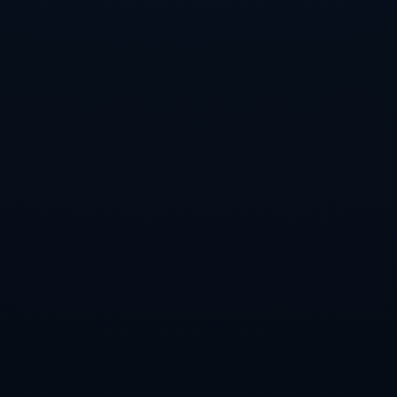
际舞台上的地位愈发稳固。
### 团队配合的重要性
杜锋强调，周琦的另一大进步体现在他的团队配合能力上。
高水平的比赛往往需要球员之间的默契配合，周琦近年来在
这一方面的表现也逐渐得到认可。他开始更多地参与到球队
的传球和防守策略中，与队友之间的配合日趋默契。这种进
步不仅提升了自己的表现，也使得整个球队的竞争力显著增
强。
总之，周琦在近年来的成长，不仅是他在**球技方面的提升
**，更是在心理素质、战术理解和团队配合等多方面的全面发
展。杜锋所说的“无人能替代周琦”，不仅是对周琦技术的肯
定，更是对他在球队中的重要性的认可。随着未来赛事的临
近，周琦无疑会成为中国篮球更大成功的关键之一。