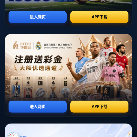
### 周琦的心理素质
杜锋指出，周琦在心理素质上的提升同样不可忽视。在竞争
激烈的国际赛事中，球员的心理承受能力常常直接影响比赛
结果。通过分析周琦在关键时刻的发挥，可以看到他在面对
压力时的冷静与镇定。这种心理素质的提升，与他近几年在
赛场上的磨练密不可分。
例如，在最近的亚运会男篮决赛中，周琦在最后时刻接连命
中关键投篮，帮助中国队逆转局势。这种在关键时刻的表
现，不仅体现了他的技术能力，更是他心理成熟的体现。杜
锋表示，正是因为周琦在这方面的成长，使得他在球队中独
树一帜，成为不可或缺的核心成员。
### 参与战术的能力
除了心理素质，周琦对球队战术的理解和参与能力也是他进
步的重要指标。在杜锋的调教下，周琦逐渐学会了如何在不