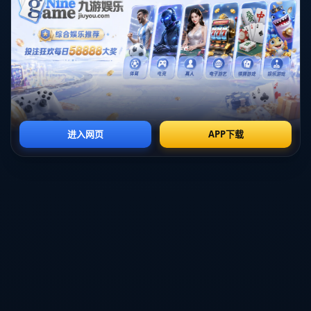
赏性和竞争性，使得沙特联赛在全球范围内获得更多的关
注。**弗比奥·罗马诺**的权威声明，意味着这一转会是经过
充分沟通和筹备的，显示出卡迪西亚重塑队伍的决心。
**市场反应与球迷关注**
在得知奥巴梅扬转会的消息后，足球市场瞬间掀起了涟漪。
不少体育分析师和球迷对这笔交易展开了激烈的讨论，视其
为一种新兴足球理念的反映。随着越来越多的球星前往中
东，**足球全球化**的趋势愈加明显。