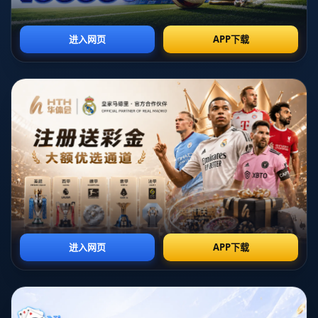
**转会的意义与潜在影响**
从奥巴梅扬的发展轨迹来看，加盟卡迪西亚将为他提供一个
重新出发的平台。在马赛，虽然他得到了锻炼，但在激烈的
竞争环境中，或许没有以往那么明显的突破。而在沙特联赛
中，奥巴梅扬可以成为球队的绝对核心，展现他的进攻才
华。
同时，这一转会也可能会对沙特联赛的整体格局产生影响。
吸引像奥巴梅扬这样的高水平国际球员，可以提升联赛的观