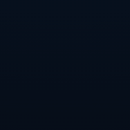
并且，社交媒体上的评论热潮也让人瞩目，许多球迷表示期
待看到奥巴梅扬在沙特联赛的表现。他的速度和技术是否能
在新的环境下一“鸣惊人”，成为了大家关注的焦点。
当然，我们也不能忽视这一转会可能带来的风险。奥巴梅扬
的适应能力、团队融合情况以及他能否保持状态都是潜在的
挑战，这些因素都将直接影响卡迪西亚在新赛季的表现。
在全球足球市场日益活跃的今天，球员转会不仅是竞技层面
的变化，更是经济和文化层面的交织。随着沙特足球逐渐崛
起，**奥巴梅扬**在卡迪西亚的旅程亦将成为未来的识别与象
征。球迷们将见证这位传奇前锋新的挑战与荣耀。