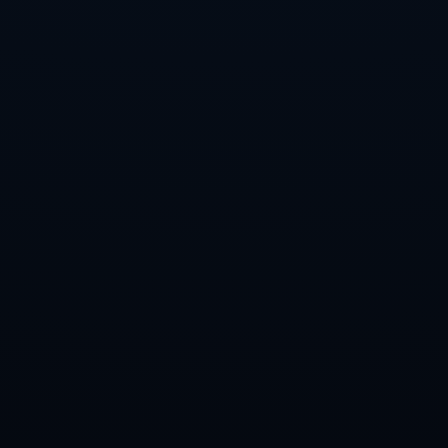
或许正是他们成为未来夺冠热门的重要因素。
Copyright 2024
bat·365(中文)官方网站-登录入口
All Rights by
beat365