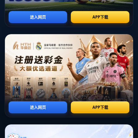
能带来新鲜的战术思维和能量，但同时也可能破坏现有的团
队化学反应。正如去年的篮网队，频繁的交易打乱了球队节
奏，最终导致战绩不佳。**相比之下，76人明确表示“不会做
任何降低夺冠概率的交易”**，是结合球队长远发展的深思熟
虑之举。
**夺冠之路的坚定信念**
在近几年的赛季中，76人始终保持着较高的胜率，这离不开
高层稳健的管理策略。不盲目追求短期成功，而是专注于长
期发展目标，这使得*76人在竞争激烈的NBA赛场中赢得了一
席之地*。对于76人来说，夺冠不仅意味着赛季的结束，更是
多年努力的累积，这种对胜利的执著深深植根于每位队员心
中。
**数据支持**
统计数据显示，保持核心阵容的稳定对于球队的整体表现至