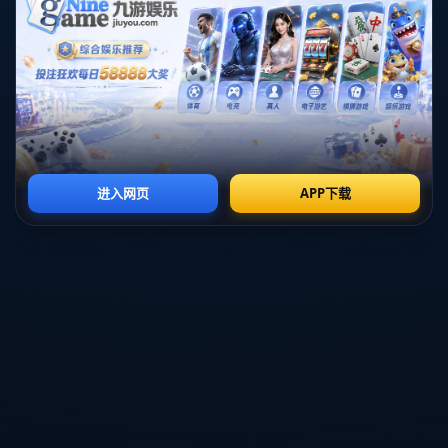
不只是在于他自己在比赛中的表现，更在于他与团队的默契
配合。与过去不同的是，他的打法展现出更成熟的适应能力
和团队协作精神，不再是单打独斗，而是更注重**推动整体战
术**的运用。
除了个别球员的精彩表现，这两场比赛还反映出在球队之间
的高阶对抗中，**战术灵活性**的必要性。国王和快船在比赛
中通过不同的战术变换，应对不同的对手风格，使得他们能
够在比赛中更具优势。这不仅是对教练战术水平的考验，更
是对球员执行能力的全面考核。