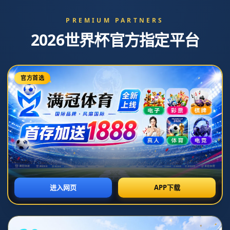
小萨三双国王胜猛龙 哈登18+4+6快船大胜76人
2026-07-07T18:28:13+08:00
在最近的一场激动人心的NBA比赛中，小萨博尼斯凭借其出
色的三双表现，帮助萨克拉门托国王击败了多伦多猛龙。与
此同时，詹姆斯·哈登在洛杉矶快船的亮眼发挥，以18分、4
个篮板和6次助攻的全面表现，协助球队大胜费城76人。这两
场比赛不仅为球迷带来了视觉盛宴，也在NBA本赛季的舞台
上掀起了一阵讨论热潮。那么，从这两场比赛中，我们究竟
可以总结出哪些关键的篮球策略和球员价值呢？