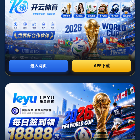
**小萨博尼斯的三双表现**：作为国王队的核心之一，小萨本
场比赛以其全面的表现再一次证明了自己的多面性和队伍领
袖作用。他的不仅在得分上表现出色，更是在助攻和篮板上
贡献巨大。这种全面的能力使得他能够在场上成为进攻的枢
纽，为队友创造更多机会。小萨的表现强化了篮球比赛中**团
队配合的重要性**，表明只有通过各个位置的紧密配合，球队
才能在激烈的竞争中脱颖而出。