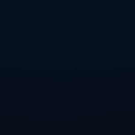
从这两场比赛中可以看到，**关键球员的表现和团队战术的实
施**是决定比赛胜负的核心因素。无论是国王的小萨博尼斯，
还是快船的詹姆斯·哈登，他们都通过自身的努力及团队的配
合，体现出了现代篮球中所需的综合素质。从这些明星球员
的表现，我们也可以学习到，篮球运动不仅仅是技巧的展
示，更多时候还是团队协作与战略运用的艺术。
观察不同球队在赛场上的表现，让我们进一步认识到在竞争
激烈的NBA联盟中，适应性和多样化打法的重要性。而这些
不仅仅适用于篮球领域，也为许多其他团队竞技项目提供了
宝贵的参考。