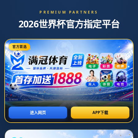
德克：我适合老尼尔森体系 但他总吐槽我防守
2026-07-07T18:28:13+08:00
### 德克：我适合老尼尔森体系，但他总吐槽我防守
在职业篮球界，如何适应不同的战术体系是每位球员面临的
挑战之一。近日，在接受采访时，NBA球员德克·诺维茨基谈