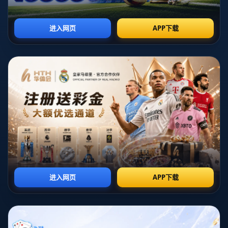
**德克·诺维茨基**曾在多个赛季内与篮球教练老尼尔森（Don
Nelson）合作。老尼尔森以其开放式进攻和小球战术著称，
这种打法强调快速反击和外线投篮。德克坦言，自己在此体
系中的发挥相对得心应手。凭借他出色的投篮技巧和灵活的
切入能力，德克能够在场上创造更多的进攻机会，使得球队
的整体进攻流畅且富有攻击性。