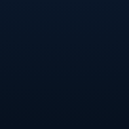
Copyright 2024
bat·365(中文)官方网站-登录入口
All Rights by
beat365