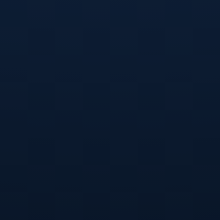
**总结**来说，中国男篮面对巴林的比赛是一次机会也是一次
挑战。*郭艾伦缺阵*为球队带来了新的困难，但*徐杰的回归*
则为球迷们带来了希望。未来几天的训练和准备，将直接影
响球队的表现。比赛时间临近，期待在场上看到中国男篮展
现出调整后的战斗力与凝聚力。无论结果如何，每一次出战
都是一个新的开始，让我们共同期待这场精彩对抗的到来。