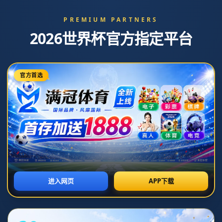
爱德华兹24+7灰熊6人得分上双 森林狼客场大胜
2026-07-07T18:28:13+08:00
### 爱德华兹24+7灰熊6人得分上双 森林狼客场大胜
在最近的一场NBA比赛中，森林狼队以一场令人振奋的胜利
击败了灰熊队，展现出了其强大的团队协作和个人才能。本
场比赛，**安东尼·爱德华兹**表现出色，贡献了**24分7个篮
板**，引领球队为客场胜利奠定了基础。同时，灰熊队的多位
球员也有出色发挥，球队中有**6名球员得分上双**，但无奈
抵挡不住森林狼的攻击波。
#### 爱德华兹的关键表现
此役中，爱德华兹不仅在得分上表现抢眼，他的篮板和助攻
同样对比赛结果产生了重要影响。在首节比赛中，爱德华兹