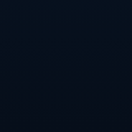
这场胜利不仅增强了森林狼在季后赛争夺中的信心，也让他
们在常规赛的排名上进一步提升。随着赛季深入，森林狼的
表现令人期待。尤其是若爱德华兹能够持续这样的状态，将
大幅提升球队的竞争力。