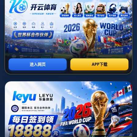
便以敏捷的突破和精准的投篮为球队打下了良好的开局。由
于他的出色发挥，森林狼在首节便建立起了较大的领先优
势。
比赛进行至最后一节，爱德华兹的表现依然稳定，他在关键
时刻的冷静处理球和篮下强打让灰熊队的防线屡次崩溃。这
种在压力之下依然能够保持高效的表现，展现了他作为年轻
球员的潜力与成熟度。
#### 灰熊队的团队作战
尽管森林狼的新星表现抢眼，但灰熊队的表现同样值得关
注。全队多达**6名球员得分超过10分**，展现了灰熊队的深
厚实力与团队风格。**贾·莫兰特**、**德斯蒙德·贝恩**等人均
打出了可圈可点的表现，将比赛保持在一定竞争力之中。
灰熊的整体配合与战术执行力在比赛中给予了森林狼不少压