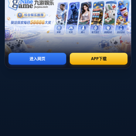
对方后卫展开正面冲突。这一点在以往的失败案例中已得到
验证，那些在高空争顶中处于劣势的比赛往往导致申花失
分。
#### 案例分析
回顾过去的亚冠赛事，在与某强队交锋时，由于过于依赖高