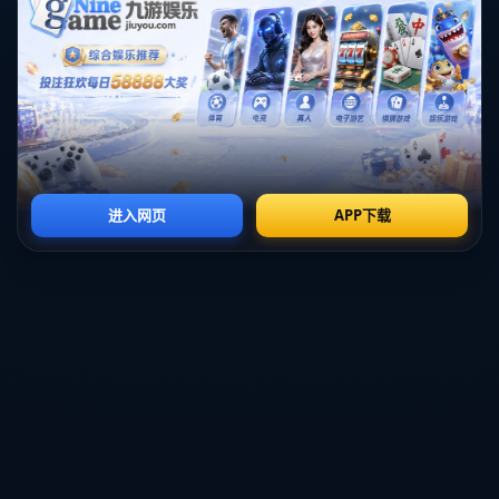
### 三、合同分析及其影响
贝恩的**5年2.07亿美元**的合同条款中，除了薪资以外，还
有一些细节值得关注。例如，合同中可能包含的激励条款与
奖金机制将直接影响到贝恩的职业表现和发展路径。在这样
的高投入下，贝恩需要承担起更多的责任，带领球队向更高
的目标迈进。