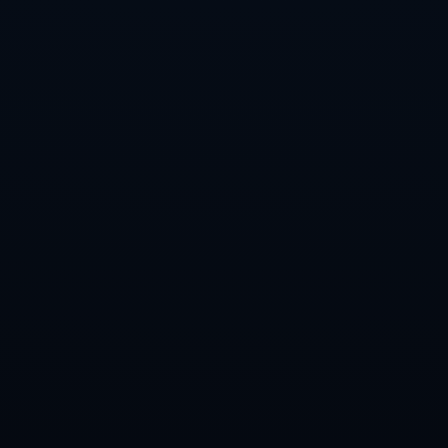
数据库分析表明，在过去的几季中，获得类似合同的球员往
往在续约的首年表现出色。如2017年，金州勇士的库里
（Stephen Curry）完成顶薪续约后，随即带领球队实现了辉
煌的成绩。因此，贝恩和灰熊队必须寻求一种共赢的局面。
### 四、未来展望
**贝恩与灰熊队的续约**无疑为球队的未来发展铺平了道路。
从球队的角度看，贝恩的持续成长以及与其他年轻球员的磨
合作将有助于培养更具竞争力的阵容。而在贝恩个人的职业
生涯中，这也意味着他将拥有更多机会去实现更高的成就。
随着新赛季的临近，球迷们无疑会对贝恩的表现充满期待。
他能否在续约后的赛季中继续展现自己的价值，带领灰熊队
在季后赛中大展拳脚，已然成为了众所瞩目的焦点。
通过这次续约，灰熊队与贝恩之间的未来合作正显得愈发重
要。在接下来的赛季里，贝恩如何回应这样的信任，成为了