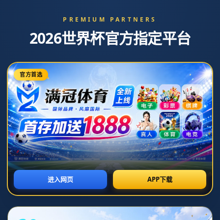
5年2.07亿美元！贝恩与灰熊达成提前顶薪续约
2026-07-07T18:28:13+08:00
**5年2.07亿美元！贝恩与灰熊达成提前顶薪续约**
在NBA的世界里，球员的续约问题总是备受瞩目。而最近，
孟菲斯灰熊队与他们的明星球员贝恩（Desmond Bane）达
成了一项令人瞩目的提前顶薪续约协议，合同总额高达**2.07
亿美元**, 期限为五年。这笔交易不仅标志着贝恩在职业生涯
中的又一重要里程碑，也在场上和场外引起了广泛讨论。本
文将深入分析这项续约的背景、意义及其对灰熊队未来的影
响。
### 一、贝恩的崛起
自进入NBA以来，**贝恩**凭借其出色的得分能力和强大的全