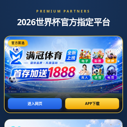
中国男篮祝贺崔永熙：希君生羽翼 一化北溟鱼
2026-07-07T18:28:13+08:00
**中国男篮祝贺崔永熙：希君生羽翼 一化北溟鱼**
在中国篮球的历史长河中，**青年球员**一直是推动这个项目
向前发展的重要力量。其中，崔永熙以其卓越的表现和无与
伦比的潜力，成为中国篮坛的新星，引发了诸多关注。*“希君
生羽翼，一化北溟鱼”*，这一句中饱含着对崔永熙的美好期许
与祝福，希望他能在国际赛场上展翅高飞，傲视群雄。