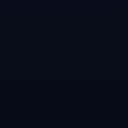
更大的舞台上展现自己的实力。
实现“希君生羽翼，一化北溟鱼”的愿景，需要崔永熙不懈努
力，并不断挑战自我极限。他的成功不仅是个人的荣耀，也
是中国篮球的骄傲。期待他能在未来的比赛中，以一场场精
彩的表现，书写属于自己的篮球传奇。
Copyright 2024
bat·365(中文)官方网站-登录入口
All Rights by
beat365