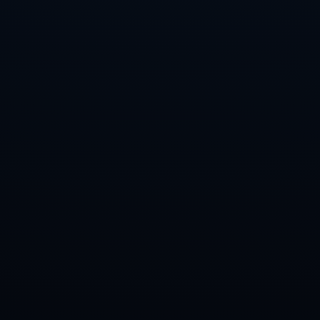
复，以便在未来的比赛中重新展现国足的风采。
种困境，逆境中的坚持和努力才是取得成功的关键*。全体国足
无论是战术规划、人员调度，还是球员心理状态的调整，都是国
袭。
Copyright 2024
bat·365(中文)官方网站-登录入口
A