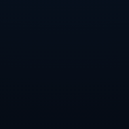
*国足目前面临着重重困难*，但在这样艰难的时刻，也提供了
任。**如果这些球员能够在比赛中有所建树，不仅能够弥补主力
的情况下，国足教练组需要尽快调整策略，激发球员的斗志与潜