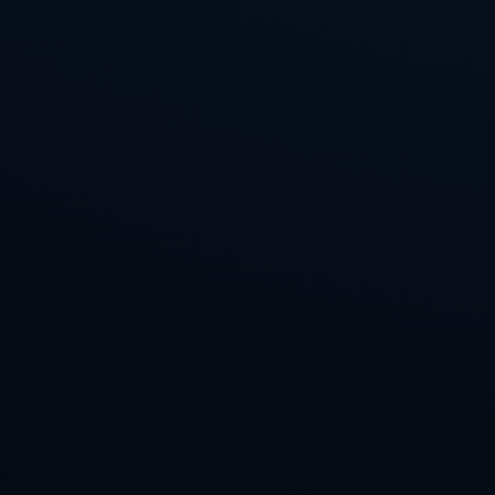
业内人士指出，虽然
此次可能将被委以重
在距离比赛仅剩几天