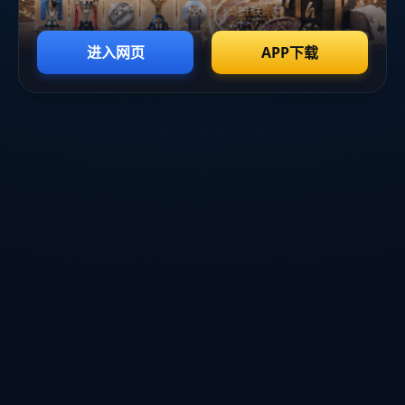
重要阶段，国足多名主力队员都不同程度地遭遇了伤病问题*。
尤为担忧的是，球队的几名核心球员未能随队出征，这将大大削
言，球员的健康状况是至关重要的。国足此次大面积的伤病无疑
员本身的身体负担，都可能是导致这些伤病的原因。因此，如何
作为球队的重要攻击手，费南多由于**个人突发状况**无法参
够在对抗阿联酋的比赛中起到关键作用。他的缺席迫使教练组需要
名主力球员因伤缺席，导致比赛结果不甚理想。这次，教练能否