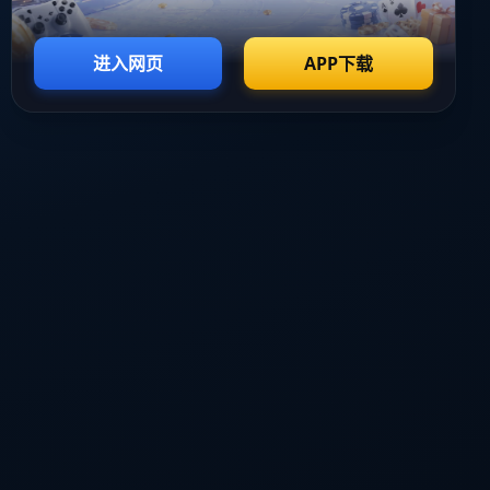
球员的受伤不仅影响了日常的训练计划，也让教练组在人员安排上
弱国足的竞争力。
给球队的备战蒙上一层阴影。有专家分析，频繁的赛事安排、高
在短时间内调整球队阵容，以保证比赛的正常进行，成为教练组
赛，这无疑是对球队战术部署的又一次沉重打击。费南多在球场上
重新考虑和设计进攻方案。类似的情况在2019年世界杯预选赛
在人员不足的情况下力挽狂澜，将是考验其应对能力的关键时