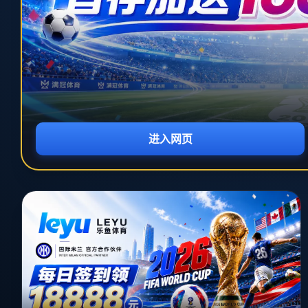
近年来，中国男足在
加上费南多突发状况