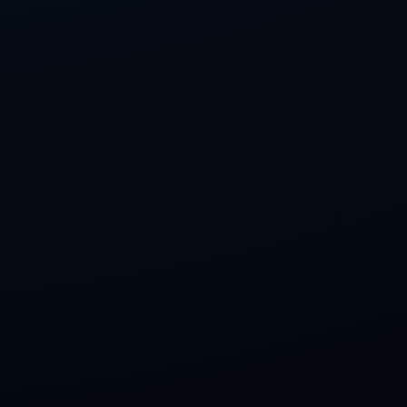
应团结一心，尽力发挥出最佳水平，力争在这场关键比赛中赢得胜
足当前的当务之急。希望在阿联酋的赛场上，我们能看到一个坚
ll Rights by
beat365