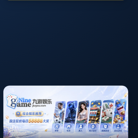
迎来与阿联酋的关键比赛前，却遭遇了“伤兵满营”的困境，再