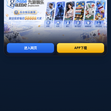
一步。而对于阿森纳而言，尽管未能顺利晋级，但球队在比
赛中展现出的斗志和才能，仍然为未来的发展提供了宝贵的
经验和信心。
在分析两队的表现时，可以看出，拜仁在顽强的防守、战术
纪律性以及核心球员的关键时刻的表现上，无疑优于阿森
纳。这也正是顶级球队在面对强敌时所具备的必备素质。*足
球的魅力就在于这些意想不到的瞬间，总是能在最关键的时
刻，为我们带来激动人心的高潮。*