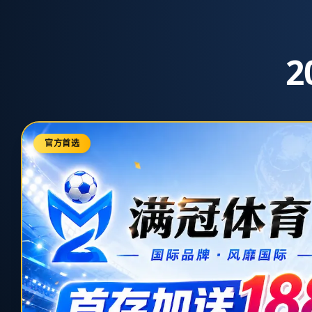
**西卡37+11，利拉
在2023年季后赛
扳平，双方战成1-1
达米安·利拉德同样发
**本场比赛的精彩瞬间
步行者在主场展现了
上的贡献同样不容小
让雄鹿的防线屡屡遭