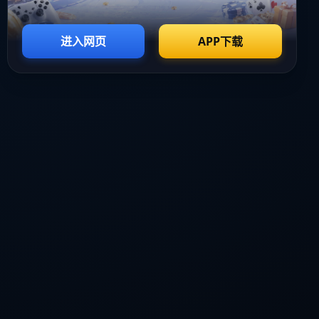
速调整状态，将战局扳平，这无疑为接下来的比赛注入了一剂强