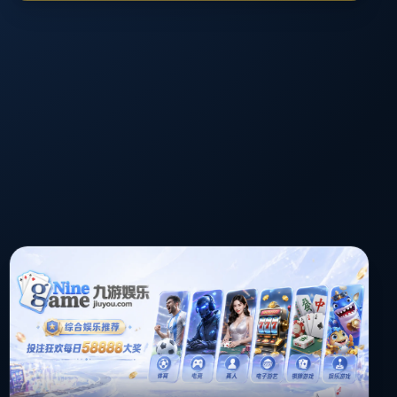
面对步行者的进攻，他们显得有些力不从心。特别是在比赛的下
这也提醒了雄鹿队在接下来的比赛中需要进行战术调整，以应对
球流畅，所有球员都参与到进攻中，形成了良好的轮转。这种团
都为球队的胜利贡献了自己的力量，这种合作是胜利的关键。”