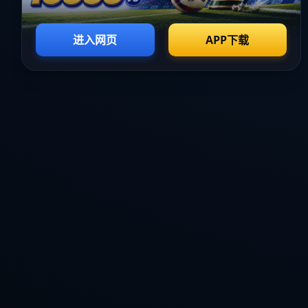
新闻中心
联系方式
**系列赛前景**
随着系列赛的推进，