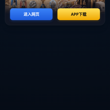
步行者和雄鹿的对抗愈发激烈。步行者在经历了首场失利后，迅