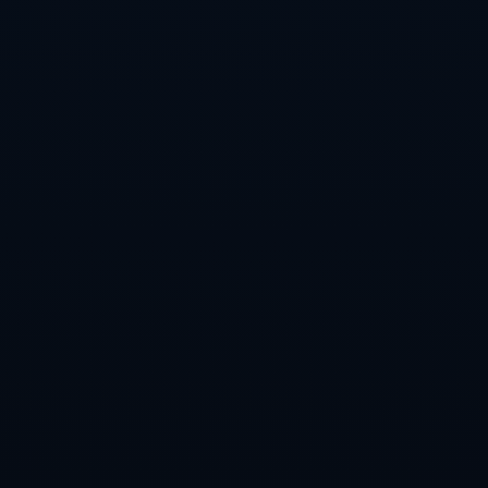
球队注入*新鲜的战术思想*。他熟悉尤文的打法，又能够融入
一个全新开始