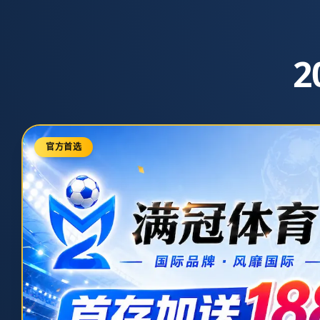
在足球界，一个球员
文球迷狂喜。**亨
技巧的全新碰撞。