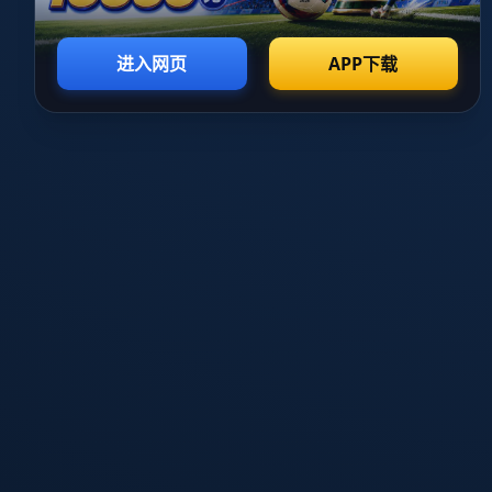
曼城此番报价，显然
投资。其次，将热苏
**战略交易：从曼城
历史上，类似的大手
疑。但不同于博格巴
**各方观点：利与弊的