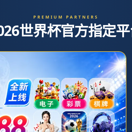
曝曼城為獲得梅西願用1億+熱蘇
2026-07-07T18:28:13+0
名球员求购梅西：足坛一波新震荡？**
幻，而今年夏季的一个传闻无疑引发了全球球迷的热烈讨论。据称
·加西亚，以引进阿根廷巨星梅西**。这个消息的曝出无疑在欧
义足坛格局。
三名实力派球员的报价，体现了曼城对梅西价值的重视和对未来
层面的收益*。无论是球衣销售、赞助商合同，还是球迷的关注