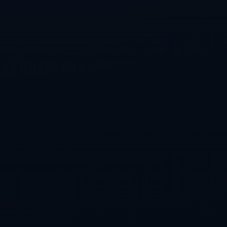
ll Rights by
beat365