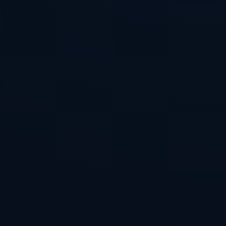
产品中心
新闻中心
联系方式
**巴萨的态度：如何权