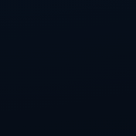
的薪资负担；如果接受，又意味着告别一位创造无数辉煌的传奇
转会谈判已经为整个足球世界带来了无限的话题和遐想。