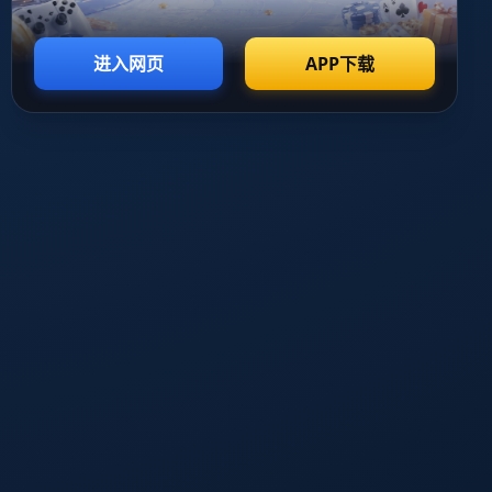
与梅西可能为俱乐部带来的多重收益相比，这可能是一笔划算的
的配置，加深球队厚度。
花费了超过1亿欧元，而他为曼联带来的场内外影响都无可置