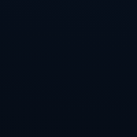
对于巴萨而言，这一
球员。因此，巴萨在
最终，这笔巨额交易