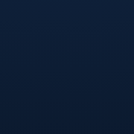
友的妙传，**用一记漂亮的射门帮助根特将比分扳为1-1**。
这个进球不仅点燃了球场内数万球迷的热情，也极大地振奋
了根特全队的士气。
### 战术分析与未来展望