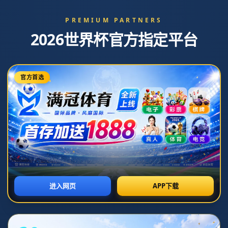
歐會杯8強首回合根特1-1西漢姆聯 屈佩爾破門根特主
場扳平.
2026-07-07T18:28:13+08:00
**欧会杯8强战上演激战 根特主场1-1战平西汉姆联**