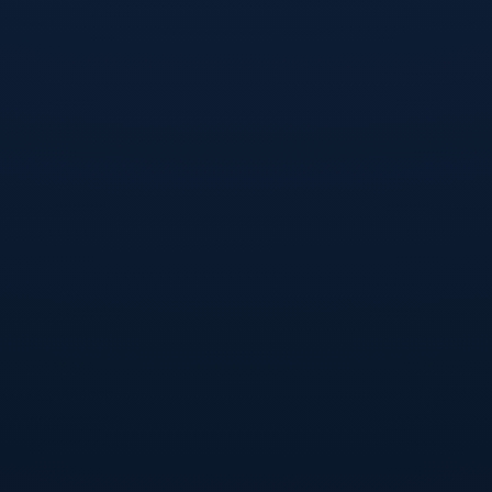
與此同時，灰熊在進攻端的分工合作也令開拓者陷入苦戰。
莫蘭特與JJJ的核心搭檔始終能吸引對手的注意，為其他角色
球員創造更多空間。像貝恩（Desmond Bane）和克拉克