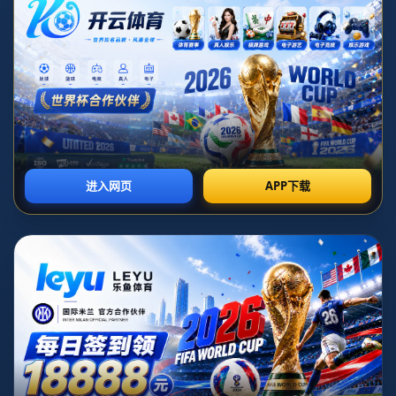
作的經典案例。
### **莫蘭特復出即展領袖風采**
莫蘭特的回歸無疑是本場比賽最重要的看點之一。作為灰熊
核心控衛，他展現出強大的控制比賽節奏的能力。在傳球方
面，他的**11次助攻**既精彩又致命，精准找到隊友埋伏點，
創造多次得分良機；而在得分方面，他同樣不手軟，用**22
分**穩定灰熊的火力輸出。作為一名全能後衛，莫蘭特的全面
性讓灰熊如虎添翼。
對比他缺席的場次，我們不難發現灰熊的進攻效率略顯下
降，特別是在處理關鍵球時缺乏靈感。而這場復出比賽，莫
蘭特證明他不僅是數據的製造者，更是場上氣勢的指揮官。
他以犀利的突破和靈活的分球能力屢屢撕破開拓者的防線，
堪稱本場比賽的勝負手。