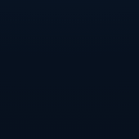
防不勝防。特別是在對抗利拉德時，莫蘭特與JJJ頻繁換防、
堵截外圍進攻，充分暴露了對手陣容上的缺陷。
總而言之，莫蘭特與JJJ這對雙星搭檔將個人天賦與團隊戰術
充分結合，為球迷帶來了一場教科書式的勝利。在強敵環伺
的西區格局中，目前的孟菲斯灰熊可謂後勁十足，未來更值
得期待。
Copyright 2024
bat·365(中文)官方网站-登录入口
All Rights by
beat365