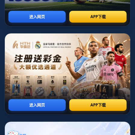
### **JJJ穩定輸出，防守攻守俱佳**