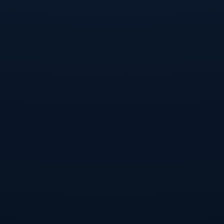
（Brandon Clarke）等人，都在這場比賽中發揮其應有價
值，讓灰熊多點開花。
### **灰熊戰術調整的成功案例**
教練組對於如何解讀這場勝利同樣值得注意。灰熊並非一支
過於依賴球星單打的球隊，他們以傳導球流暢和防守強硬著
稱。在今天的比賽中，該隊以高效的球員輪轉和配合讓對手