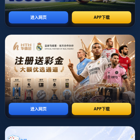
近年来，在新东家的注资和明确的长远规划下，AC米兰已逐
渐恢复元气。2021-22赛季，球队在艾尔·希尔领导下终于重
夺意甲冠军，打破了长达11年的联赛冠军荒。这不仅标志着
红黑军团技术与团队的全面复兴，也让全球球迷见证了AC米
兰重回巅峰的决心。
**年轻天才的崛起**成为这次复苏的重要因素。例如，本纳赛