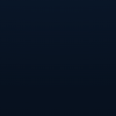
于自己的传奇篇章，成为无数球迷心中不可撼动的信仰。
Copyright 2024
bat·365(中文)官方网站-登录入口
All Rights by
beat365