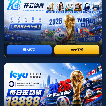
首先，讓我們看看蓉城隊的首發陣容。作為主場球隊，蓉城
排出了五名外援的豪華陣容，這在中超中已經十分罕見。這
五名外援不僅具備精湛的 individual 技術，還帶來了豐富的
國際比賽經驗，為蓉城提供了中後場的強大支撐。在過去的
幾場比賽中，這些外援不僅在攻防兩端表現出色，他們的默
契配合和靈活跑位更是助推了球隊整體戰術的運行。
**亞泰的戰略佈局**
反觀亞泰，他們則是以四名外援排兵布陣，更注重團隊的協
作和戰略的靈活性。**儘管外援數量略少於對手，但亞泰的整