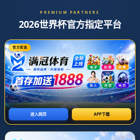
蓉城與亞泰首發陣容：五外援對決四外援 譚龍面對費
利佩.
2026-07-07T18:28:13+08:00
**蓉城與亞泰首發陣容：五外援對決四外援 譚龍面對費利佩**
在當今競爭激烈的中超聯賽中，蓉城和亞泰的比賽以其獨特
的首發陣容設置而備受關注。這場比賽的焦點在於蓉城隊的
五名外援與亞泰隊的四名外援的正面交鋒，特別是譚龍與費
利佩之間的對決，更是吸引了眾多球迷和媒體的眼球。
**蓉城的外援優勢**