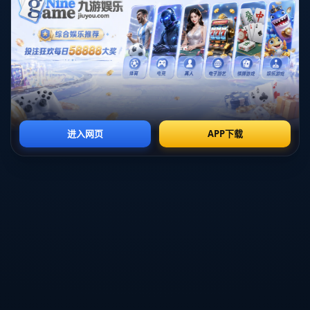
利用本土球員的機動能力和外援的穩健表現尋找破門機會。
在上賽季中，類似的選擇使得幾場比賽結果出人意料，這無
疑為本場比賽增加了更多的不確定性。
**小結**
無論是蓉城的**「五外援」策略**還是亞泰的**特色戰術，**
這場比賽都將是一場不可錯過的足球盛宴。對於球迷來說，
譚龍與費利佩的對決，以及兩隊外援的比拚，都將決定比賽
的最終走向。在這場充滿懸念與激情的比賽中，我們期待看
到更多經典瞬間的誕生，也期待蓉城和亞泰能夠為中超賽場
帶來更多精彩。