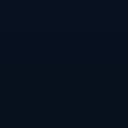
来书写属于自己的辉煌篇章。
Copyright 2024
bat·365(中文)官方网站-登录入口
All Rights by
beat365