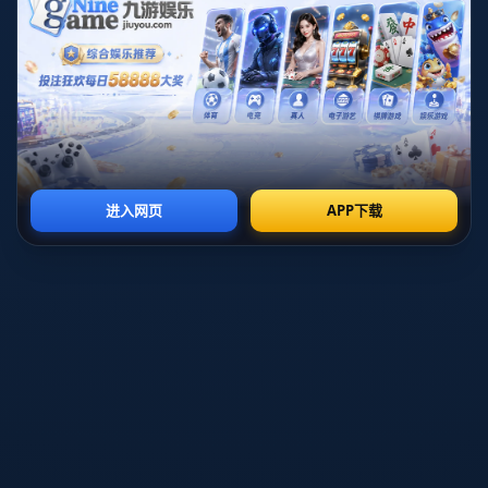
时，据英媒报道，他还有望吸引其他英超顶级俱乐部的兴
趣，例如阿森纳、切尔西等，这意味着留在欧洲参赛将为他
提供更大的发展空间。
与C罗这样的传奇球员不同，紮哈或许还未完全对自己的能力
满足，他需要在更有挑战性的赛场上继续提升自己，而不是
早早选择退居沙特这样竞争相对较弱的联赛。而且，在水晶
宫的传奇地位也让他难以贸然离队。
---
### **C罗的成功故事对紮哈的影响有限**
或许对很多球员来说，与C罗这样的超级巨星成为队友是巨大
的诱惑。然而，这一点似乎对紮哈來說並未构成决定性吸引
力。**C罗在沙特取得了一定的个人商业和竞技成功，但对于
当打之年的球员而言，是否真的适宜效仿传奇前辈另有争
议。**