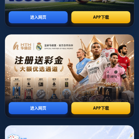
---
### **紮哈的價值觀：競技榮譽先於財富**
與許多年邁巨星選擇進軍沙特不同，紮哈目前正處於**職業生
涯的巔峰階段**。他不仅以突出的速度与技术见长，还能为球
队创造关键进球机会，对于水晶宫是不可或缺的核心。同