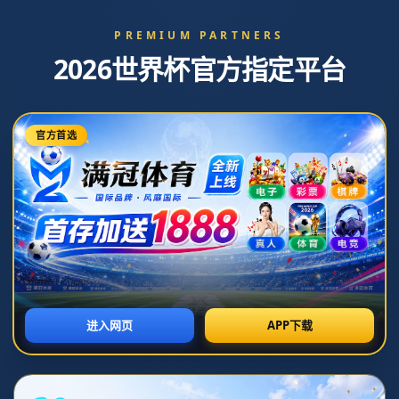
英格蘭足總杯歷屆冠軍一覽.
2026-07-07T18:28:13+08:00
**英格蘭足總杯歷屆冠軍一覽：從歷史到榮耀的見證**
自1871年首屆賽事舉辦以來，英格蘭足總杯（FA Cup）已成
為世界上歷史最悠久的足球錦標賽之一。這項賽事不僅是英
格蘭足球的象徵，也是一段段光輝歷史的見證。而**英格蘭足
總杯歷屆冠軍**更是這段歷史中熠熠生輝的名單。本文就帶領
大家一起重溫那些奪冠隊伍的輝煌歲月，以及它們如何影響
著現代足球。
英格蘭足總杯誕生於一個相對拮據的時代，當時的比賽更多
彰顯著業餘足球的風采。然而，隨著時間的推移，參賽隊伍
中逐漸出現了如曼聯、**阿森納**、**利物浦**等職業俱樂