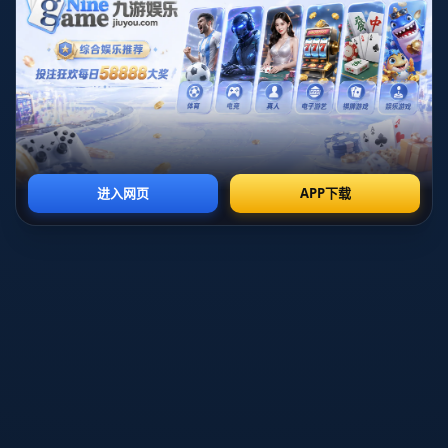
王賽季更是被譽為**紅魔**史上最輝煌的篇章之一。
然而，英格蘭足總杯的魅力不僅止步於大俱樂部的較量。它
也提供了黑馬逆襲的舞臺，創造了無數**小俱樂部奇蹟**的佳
話。例如，2013年的**維根競技**，他們在保級的艱難旅途中
竟然力克多屆冠軍得主**曼城**，歷史性地將足總杯冠軍帶回
球隊，成為賽事史上不可思議的傳奇之一。