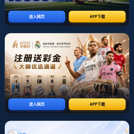
勝了同城死敵**托特納姆熱刺**，成功加冕。這個冠軍不僅為
球隊帶來了榮耀，也加深了北倫敦德比的競爭氛圍。
與此同時，**曼聯**也是另一个在英格蘭足總杯歷史畫卷上不
容忽視的名字。1958年慘劇後的**巴斯比寶貝**在1963年一
舉奪冠，將曼聯帶回榮耀之巔。之後，在**弗格森**爵士的率
領下，曼聯又多次將足總杯收入囊中。其中，1999年的三冠