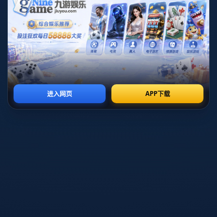
2. **心理壓力的疊加效應**
面對大賽舞台，新成員更容易承受過大的心理壓力。老將的
退出不僅意味著戰術執行能力的損失，也可能會削弱隊伍中
的精神領袖作用。這種心理上的「真空地帶」，常常使年輕
球員在關鍵時刻無法發揮應有水準，從而影響整體比賽表
現。
3. **培養新陣容的時間成本**
組建一支穩定高效的國家隊並非一蹴而就，需要經過長期的
磨合和適配。例如，2006年德國世界杯後，德國國家隊針對