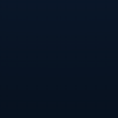
即使進行新老更替，也應保留一部分主力作為戰術骨幹，這
樣可以更平穩地傳承團隊文化與默契。
### **總結：變動與穩定的微妙平衡**
**國家隊進行大規模人員變動是一次冒險**，但通過合理規劃
與管理，風險可以被有效控制。當面臨改變的風口浪尖時，
教練團隊和決策層更需要權衡短期成績與長遠發展，制定務
實的建隊策略，方能迎接未來比賽的挑戰而立於不敗之地。