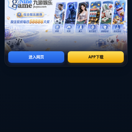
### 案例分析：年轻球员的崭露头角
自弗里克上任以来，德国队内多名年轻球员在国际赛场上崭
露头角。例如，**穆夏拉**在弗里克的指导下迅速成长，成为
了球队中流砥柱之一。这些年轻球员的大放异彩，不仅体现
了弗里克善于发掘和培养新人，也显示出他敏锐的洞察力和
对未来的规划能力。
### 迎接挑战 不断突破
尽管德国队在最近的大赛中表现不尽如人意，但弗里克从未
动摇过自己的信念。他始终相信，通过不断的调整和提升，
德国队必将重返巅峰。在日前的一次采访中，弗里克提到：
“我们要面对的不是过去的辉煌，而是如何从今天开始，为明
天的胜利做好准备。”
综上所述，汉斯-迪特·弗里克坚定地认为自己是最适合带领德
国国家队的人选。他的信心不仅仅来自过往的辉煌战绩，更