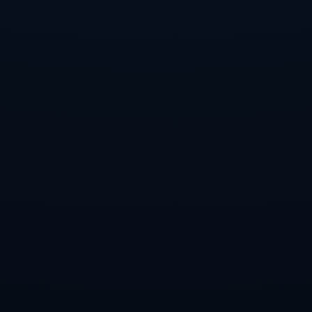
是基于他对未来的一系列清晰规划与有效实践。在他的带领
下，德国队有望迎来新的辉煌时刻。
Copyright 2024
bat·365(中文)官方网站-登录入口
All Rights by
beat365