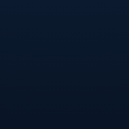
總的來看，帕切塔為黃潛帶來的不僅是一位深具實力的教
練，更是一份實現更高榮耀的希望。相信他能在這個充滿挑
戰的賽季中，率隊書寫出屬於黃潛的新篇章。