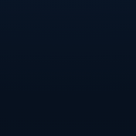
Copyright 2024
bat·365(中文)官方网站-登录入口
All Rights by
beat365