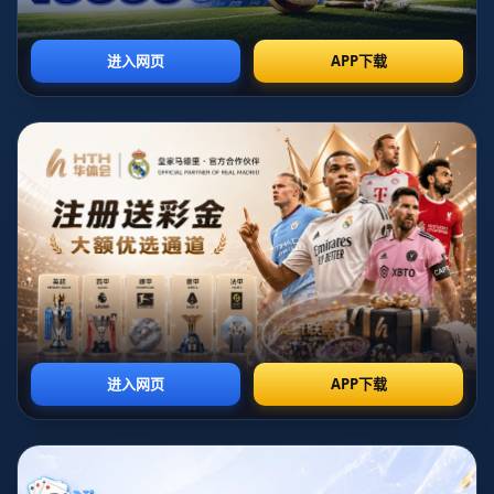
人共同努力下，我們能夠取得更多歷史性的成果。”這樣的表
態不僅展現了他的信心，更讓人看見他對俱樂部核心文化的
理解與尊重。
### 強調進攻與適應能力的平衡
有別於一些僅追求控球或防守的教練，帕切塔崇尚進攻與靈
活戰術。他認為，現代足球講求效率與多變性，**球隊需要懂
得如何在高壓下作出快速決策，並靈活應對對手的策略。**
在他過去執教的一些案例中，我們可以看到這一理念的具體
落實。例如，他曾執教西甲中游球隊埃爾切時，帶領球隊以
犀利的反擊打法多次爆冷擊敗豪門。他還在困難時期重振西
乙球隊的士氣，幫助其重返勝利軌道。這些經歷讓他形成了
執教風格上的堅韌與務實。
對於黃潛這樣的歐聯強隊，足以應付各種複雜賽事的戰術靈