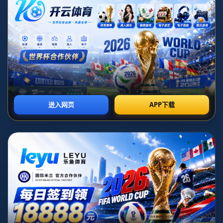
**理解桑托斯与C罗的关系**
桑托斯和C罗的关系并非简单的教练和球员，而是一种深厚的
合作关系。桑托斯作为葡萄牙国家队的主教练，对C罗的职业
生涯产生了重要影响。他在采访中提到，希望未来的友谊能
够重织，显示出他对C罗个人情感的珍视。