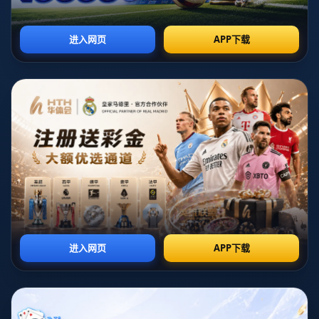
他们能很好地调整球队的阵容策略。无论是德国队前任主帅
汉斯·弗里克，还是即将上任的新教练，都可能看到格雷茨卡
转型创造的新价值。以法国球星帕瓦尔为例，这位原本的右
后卫如今经常出任中卫，俨然成为拜仁和法国队的防守核心
之一。同类型的转型，不仅丰富了球队战术储备，也让球员
自身发展更加全面。
作为灵活适应这一理念的拥护者，格雷茨卡愿以自己为例。
他清楚地认识到：“**为了赢得出场机会，愿意接受中卫的新
挑战，是我职业生涯中一个自愿的决定。**”这样坚韧的心态
无疑是教练与球队最想看到的品质。
### **挑战与机遇并存：中卫的新考验**
尽管如此，从中场转型到中卫并非易事。**中卫的职责更注重
防线指挥、防守区域覆盖以及频繁的高空球争抢**。一名不具
备长期防守经验的球员可能会在紧张的比赛中容易暴露出手