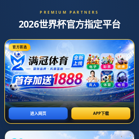
格雷茨卡：不論教練是誰，我也準備無怨無悔任戰萊
比錫中衛，謀求國家隊出場機會！.
2026-07-07T18:28:13+08:00
**格雷茨卡：无怨无悔为国家队拼搏，中卫新冒险燃起斗志！
**
在激烈竞争的足球世界中，一名球员为了站稳脚跟，往往需
要付出令人敬佩的努力。有些人选择坚持原有位置，精雕细
琢；而有些人则选择跳出舒适圈，全面提升自己的价值。拜
仁慕尼黑中场**莱昂·格雷茨卡**便是后者的典范。在近期面
对媒体时，他毫不避讳地表示，无论谁担任教练，他都愿意
出任中卫，只为继续为德国国家队贡献自己的力量。这样的
表态，再次彰显了他对足球的忠诚与追求！