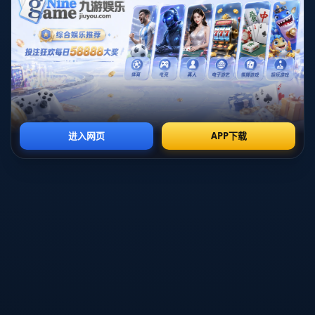
忙脚乱的情况。然而，**格雷茨卡的运动员素质和职业态度**
为他克服这些困难提供了强大的保障。他在俱乐部长期接受
高水平、系统化的训练，同时具备良好的场上阅读能力，完
全具备应对这一变化的潜力。
同时，我们也看到德国队近期有不少因位置调整带来惊喜的
案例。例如，约书亚·基米希从右后卫转型为后腰，如今已经
成为球队不可替代的中场大脑。因此，格雷茨卡的这种转换
无疑值得期待。
### **个人成长背后的团队精神**