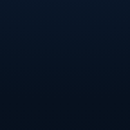
现代足球强调个人提升的同时，更看重的是**球员为团队牺牲
小我的精神**。格雷茨卡的态度不仅是为了自己的职业发展，
更是在关键时刻挺身而出，用自己的优势弥补球队的短板。
这一表态也表明，无论在俱乐部还是国家队，他始终铭记肩
负的责任。
**“无论教练是谁，我都准备无怨无悔接受中卫挑战。”** 一句
简单的表态，背后却包含了深思熟虑的态度与对未来的信
念。这种舍己为队的精神，正是德国足球能够复兴的基石。
### **总结：从格雷茨卡身上学到什么？**
格雷茨卡跨越舒适区的决定给足坛注入了新的思考：一个优