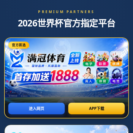
灰熊隊戰勝奇才隊實現三連勝 JJJ砍下21分 皮蓬貢獻
14分12籃板 莫蘭特缺陣 普爾狀態不佳僅得6分.
2026-07-07T18:28:13+08:00
在最近的一场NBA比赛中，**孟菲斯灰熊队**战胜了**华盛顿
奇才队**，实现了三连胜的佳绩。这场比赛之所以引起广泛关
注，不仅因为灰熊队能够连续取胜，还因为其中几位关键球
员的出色表现与缺席同样让人关注。本文将重点分析比赛中
的亮点与每位关键球员的表现，以及他们对灰熊队连胜的重
要作用。
首要提到的是灰熊队的明星球员**贾伦·杰克逊**（JJJ），他
在此次比赛中砍下了21分，成为球队的得分**核心**。贾伦·
杰克逊不仅在**进攻端**表现突出，同时在防守上也展现出了