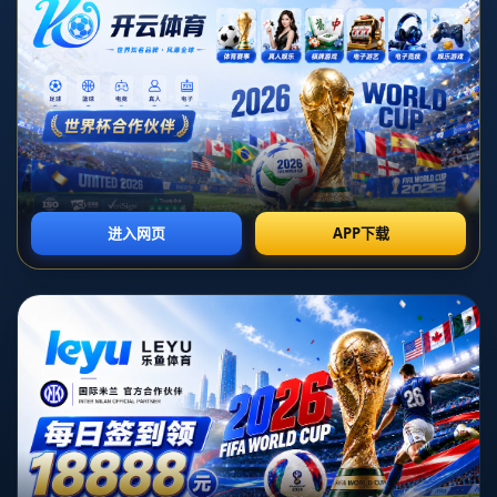
視潛藏的危機。
拜仁在面對一些關鍵比賽時，時常暴露出陣容深度不足的問
題。這一現象在對抗強敵，比如*歐冠賽事*中尤其明顯。當賽
程變得緊湊，主力球員的疲勞程度驟增時，替補力量的薄弱
便成為一大隱患。這不僅影響了球員的場上表現，也對整個
賽季的穩定性構成威脅。
**實力與問題並存之間的矛盾**在於，球隊在進攻端的強勢未
必能夠遮掩後防的不穩。拜仁慕尼黑一直以強大的攻擊力著
稱，他們可以輕鬆超越對手的防線，打進關鍵進球。然而，
在防守上，面對速度型前鋒的沖擊時，拜仁防線的集體協作
常常會被打破，這讓他們在對陣某些歐洲勁旅時吃盡苦頭。
**以某場比賽為例**，在與巴黎聖日耳曼的對抗中，拜仁儘管
在控球率上佔據優勢，卻因數次防守失誤讓對手輕易破門。
這也恰恰反映了在*重要比賽*中，拜仁有時難以在不同環境下