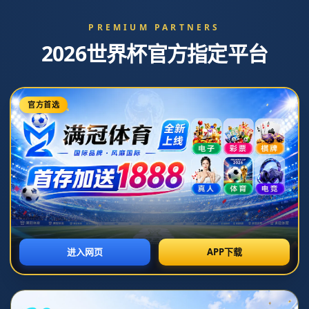
範迪克：尼奧尼比我年輕一半，他上場我都覺得我老
了！.
2026-07-07T18:28:13+08:00
**範迪克：尼奧尼比我年輕一半，他上場我都覺得我老了！**