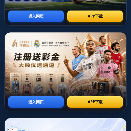
格兰的贾登·桑乔，都在早期便踏足顶级联赛，并在各项赛事
中取得卓越成绩。他们的成功不仅在于个人能力的优越，更
在于整个球队向年轻化发展的趋势。
### **经验与活力的结合**
然而，年轻球员的崛起并不意味着老将的黯淡退场。相反，
像范迪克这样资深球员的经验恰恰与年轻球员的活力相辅相
成。**老将的沉着与智慧**提供了年轻人的方向指导，而年轻
人的激情和活力则为老将注入新的动力。