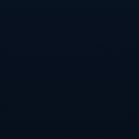
一個值得討論的具體案例是近期一名年輕球員的崛起。在之
前的賽季，這名球員曾被擱置在板凳上，難以找到定位。然
而，在滕哈赫的指導下，不僅取得豐碩的個人成績，還成為
了球隊不可或缺的一環。這正是**滕哈赫重塑球員心態和團隊
凝聚**的成功典範。
綜上所述，**滕哈赫作為曼聯的“軌道重組者”**，不僅為球隊
的戰術革新注入新生命，也通過其獨到的訓練方法和教練理
念營造出了一個充滿活力和競爭力的團隊氛圍。隨著每一名
球員與日俱增的自信和凝聚力，曼聯正在向**輝煌**的未來**
邁進**。
Copyright 2024
bat·365(中文)官方网站-登录入口
All Rights by
beat365