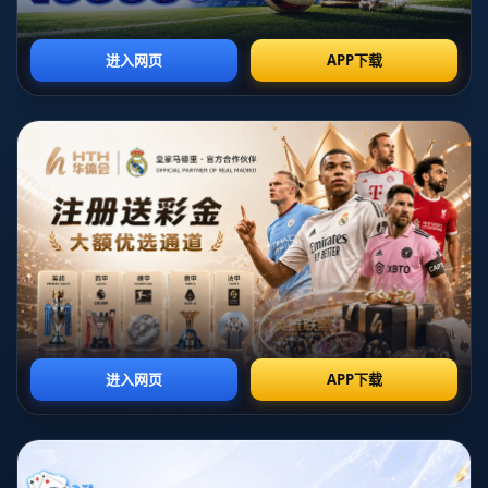
### 滕哈赫的完美主義
完美主義，乍聽之下或許會讓人聯想到苛刻的要求和無盡的
壓力。然而，滕哈赫所追求的完美不僅是技術上的，更是**戰
術和思想上的革新**。他的訓練課程注重細節，每一名球員都
知道自己在場上的角色與責任，他們的每一個動作都必須服
務於整體戰術。這種**強調細節的訓練**理念，使得球隊的整