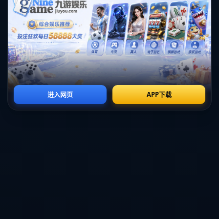
**_未来的无限可能_**
展望未来，貝林厄姆的发展潜力令人期待。他年轻的年龄和
快速进步的轨迹无疑为他在皇马的生涯增添了更多可能性。
**_各界球迷都期待他能持续保持这种状态，带领皇马续写辉
煌_**。面对世界足坛的种种挑战，他的表现无疑让人充满想
象。
总的来说，貝林厄姆无疑是皇马近年来引进的最佳中场之
一，他的出色表现让人们对他的未来更加充满期待。在这个
充满机遇和挑战的舞台上，貝林厄姆已经证明了自己的价
值，并将继续闪耀。