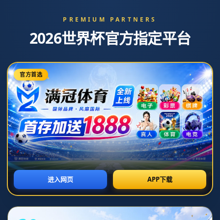
皇馬眾名宿：貝林厄姆無所不能，表現搶眼又早已是
球隊核心.
2026-07-07T18:28:13+08:00
随着皇家马德里在国际足坛的持续辉煌，球队中的新星尤为
引人瞩目。其中，年轻的英国中场球员貝林厄姆成为各方注
目的焦点。他不仅在比赛中表现活跃，更凭借其卓越的技战
术素养和职业态度迅速赢得了球迷的心。在皇马这个巨星云
集的俱乐部里，能在如此短时间内脱颖而出的球员实属罕
见。貝林厄姆的出现为球队注入了新鲜的活力，使他成为俱
乐部名宿们口中的“无所不能”的多面手。
**_核心价值的展现_**
从他加盟皇马以来，貝林厄姆在中场的统治力无与伦比。他