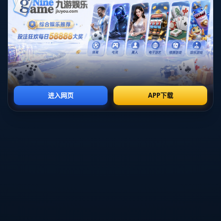
業判斷力**無疑是許多俱樂部和球迷的關注重點。然而，在被
媒體問及他對坎特轉會計劃的看法時，弗里克的態度卻顯得
耐人尋味。他並未明確表示支持或拒絕，而是輕描淡寫地表
示，“坎特是一名出色的球員，他目前情況如何值得觀察。”
這一模糊、避重就輕的回答讓外界不免猜測。弗里克是否對
坎特的年齡或傷病史存在隱憂？還是他另有內部考量，不便
透露？值得一提的是，弗里克對於老將的管理和使用能力十
分突出。在拜仁執教時，他成功激活了諸如博阿滕、穆勒等
處於生涯末期的老將，證明他擅長於挖掘成熟球員的第二
春。