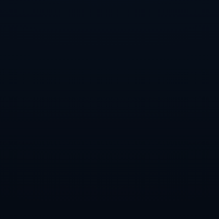
Copyright 2024
bat·365(中文)官方网站-登录入口
All Rights by
beat365