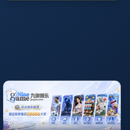
日官方发布的消息中，切尔西与俱乐部U21队长乔什·吉尔克里
年。这一消息不仅展现了俱乐部对年轻球员的重视，也表明吉尔克里斯特作为