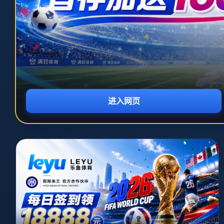
切尔西足球俱乐部作
斯特（Josh Bro
“蓝军未来”的潜力被