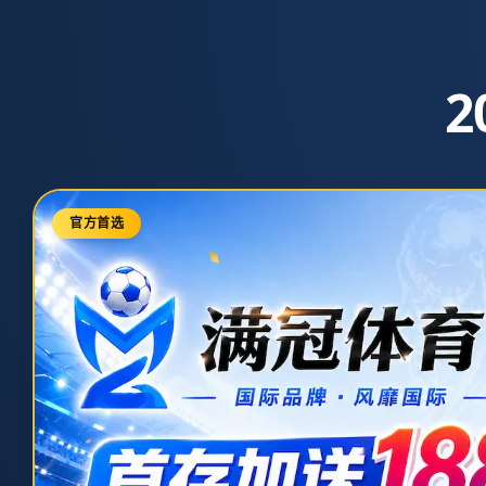
**官方：切尔西续签U