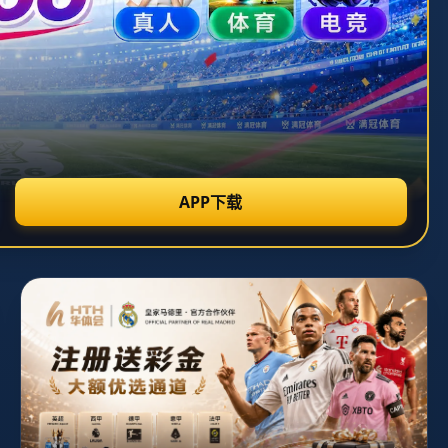
为英超传统豪门，一直以培养年轻球员和输送顶级人才闻名。在近
oking Gilchrist）达成续约协议，新合同将延续至2025
高度看好。