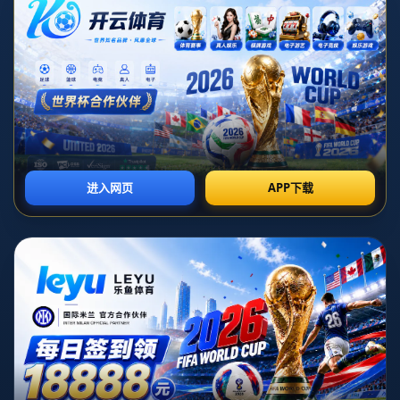
10号球衣在皇马悠久的历史中始终是象征核心与创造力的身
份标签。历代披上这件球衣的球员，如菲戈、奥齐尔、莫德
里奇，无一不是场上的灵魂角色。而如果姆巴佩与皇马最终
缘定，他的技术风格无疑非常适配“10号”的“皇马定义”。
姆巴佩目前效力于巴黎圣日耳曼，他超强的盘带、过人能
力，以及关键时刻的得分效率，令他成为全世界炙手可热的
超级巨星。在大巴黎，姆巴佩的角色更偏向边锋与自由攻击
手。但在皇马，穿上**“10号”**的姆巴佩，或许会更多地承担
组织进攻与调度的任务，成为比赛节奏的掌控者，以及关键
攻势的发起者。这一角色转变，不仅符合姆巴佩对个人技术
进阶的长期追求，也完美契合皇马重塑锋线的需要。
值得注意的是，皇马历史上的“10号”在某些时期并非完全由中
场大师来专属占据，比如传奇前锋费伦茨·普斯卡什也曾穿过
10号球衣。因此，姆巴佩肩负锋线与组织的双重任务并非毫