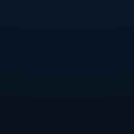
現就顯得令人失望。他們做客挑戰恩波利時，錯失了多次絕佳機會
守穩定性也令人堪憂。作為一支力爭前四的球隊，本輪失利無疑
：烏迪內斯延續驚奇**