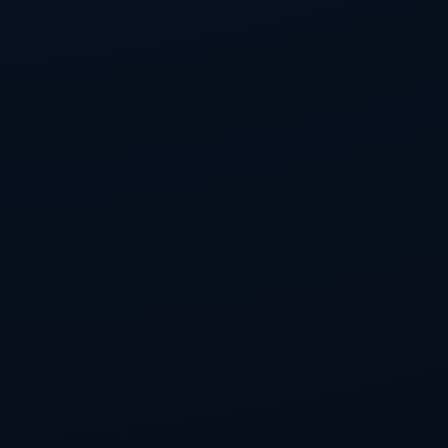
0大勝維羅納，他們再次刷新外界對其實力的認知。本場比賽，烏迪
從。烏迪內斯目前高居積分榜前列，成為本賽季最出人意料的焦
比賽產生2.5個進球，其中那不勒斯和烏迪內斯的進攻火力令人
體現了他們在場面的絕對控制力。另一方面，國際米蘭全場射門超