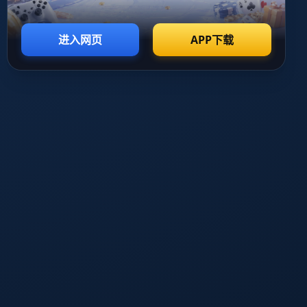
門球隊間的差距僅有數分，第7輪的結果無疑成為影響賽季整體走勢
在經過賽季初的低迷後，也開始逐漸找回狀態，渴望憑藉一波連
實力，最終1-2落敗，損失了寶貴的三分。這場比賽不僅暴露
的領跑者，那不勒斯以3-1的大比分收穫勝利，進一步穩固了
耀眼的球員。同時，前鋒奧斯梅恩保持了良好的進球狀態，再次