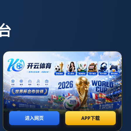
比賽集錦.
8:00
本輪比賽中，焦點戰一場接一場，既有豪門之間的正面碰撞，也有黑
熱議的話題。