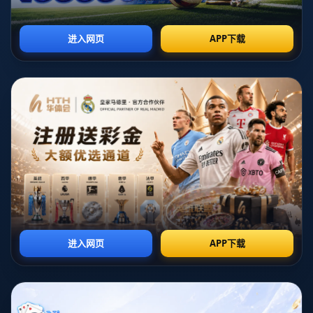
足球明星，他们中的许多人至今仍在职业赛场上闪耀光芒。
以下是其中几位代表性球员：
#### **1. 武磊：中超之王，国足核心**