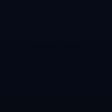
后防悍将，徐根宝足球基地以其**科学化青训管理**和**实战
化教学方法**奠定了中国青训的光辉典范。在这里，球星不仅
仅是天赋的代名词，更是专业训练和不懈努力的结果。或许
这正是徐根宝足球基地的独特魅力所在。
Copyright 2024
bat·365(中文)官方网站-登录入口
All Rights by
beat365