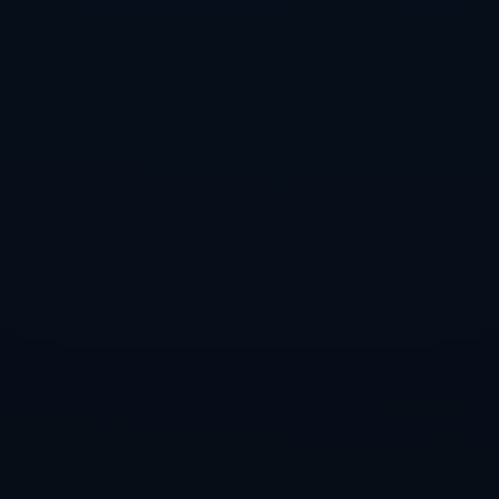
徐根宝足球基地的成功离不开徐导的**匠心精神**。在任何一
阶段、任何一位球员的培养中，徐根宝始终坚持打牢基础。
他反复强调基本功的重要性，确保每一位球员都具备扎实的
技术水平。这种不急不躁的教学模式，有别于国内许多追求
速成的青训系统。
#### **注重团队合作：从球星到球队**
尽管基地培养了许多卓越球员，但徐根宝强调得最多的却是
“团队”。他坚信，没有团队意识的球员难以在职业生涯中取得
成功。因此，基地从成立之初就非常重视**培养球员的配合能
力和集体荣誉感**，这也是“根宝模式”能够持续输出人才的重
要原因。
---
从武磊到王燊超，再到无数埋头苦练但默默奉献的守门员和