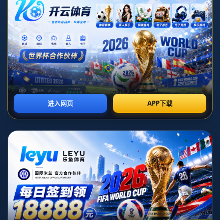
提起徐根宝足球基地，最为人称道的就是其独特的青训体系
——**“根宝模式”**。徐根宝教练始终坚信：“好球员一定是从
基础培养起来的”，因此他将青训重心放在**培养技术与基本
功**上，而非急功近利追求短期成绩。这一理念与欧洲顶尖俱
乐部的青训体系有许多相似之处，也正因如此，徐根宝足球
基地成为了中国足球青训的**代名词**。
从1999年基地创建开始，徐根宝就提出了“快、灵、准、狠”
的足球理念，重视个性发展与团队配合。这样的训练方式，
不仅让年轻球员能够全面提升自身能力，还能在高强度比赛
中展现出极强的适应性。
---
### **明星光芒：徐根宝基地出品的顶尖球员**
短短几十年的时间里，徐根宝足球基地已经成功培养出无数