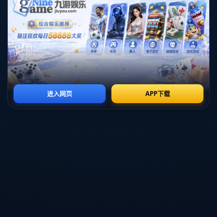
作为徐根宝足球基地最成功的球员之一，**武磊**是中国足球
的骄傲。他不仅在国内联赛屡获“金靴”奖，还凭借优异表现成
功登陆西甲赛场，成为中国球员留洋的标杆。在武磊的成长
道路上，徐根宝教练对他的技术指导起到了关键作用。武磊
经常提到，“离开崇明岛，离开徐导的教诲，我没有今天。”