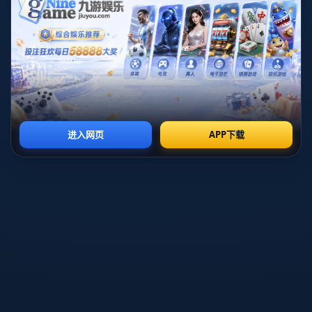
凑的赛程备受关注，他们能否在短时间内调整状态，成为成
败的关键。
此外，多国举办也对后勤提出了更高的要求。对于球迷来
说，提前规划旅行线路是关键，以保证能及时赶往下一个城
市支持喜欢的球队。
**观赛指南：如何尽享2020欧洲杯**
对于球迷来说，享受这场盛宴的方方面面都非常重要。在这
里，有几个小贴士可以帮助您提升观赛体验。首先，提前了
解每日的比赛安排，以防错过任何精彩对决。其次，充分利
用各大网络平台的直播和回放功能，确保在您方便的时间欣
赏比赛。最后，和朋友们共同观看比赛增强乐趣，与志同道
合的人一起分享激情与感动。
在2020欧洲杯这一全球盛事中，赛程是我们探索这场足球盛