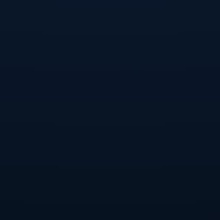
Copyright 2024
bat·365(中文)官方网站-登录入口
All Rights by
beat365