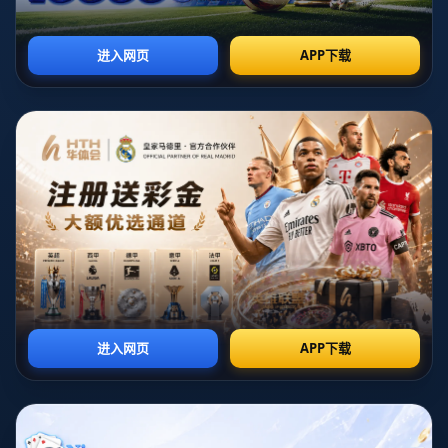
出來。*全場比賽馬帝昂同樣貢獻了20+的得分以及多次助攻
與籃板，無疑是球隊的中堅力量*。
另外，他在防守端的專注和拼搶也讓寧波的進攻受到了極大
牽制。一次次搶斷與籃板球，不僅阻止了對手的得分機會，
還為北控創造了更多快攻的空間。這種全能型的表現體現了
馬帝昂的價值，特別是在勒被重點防守時，他的站出來成為
比賽勝利的關鍵補充。