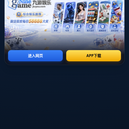
### **北控輕鬆奪勝，寧波依然需提升自己**
北控男籃在這場比賽中的全面壓制，讓人感受到了他們強大
的團隊實力及戰術執行力。除了勒和馬帝昂的突出表現，其
他隊員也貢獻了不小的力量。例如，在內線方面，北控的防
守保護極其到位，幾乎沒有給寧波太多第二次進攻的機會。
相比之下，*寧波男籃在進攻和防守兩端暴露出了一些問題*。
儘管比賽中一度試圖通過對勒的“包夾戰術”遏制北控的得分，
但戰術執行層面存在偏差，使得勒的突破能力依舊無法被完
全壓制。同時，寧波內線球員的表現相對疲軟，在籃板球和
身體對抗上的劣勢一目了然。
### **案例分析：北控如何制霸球場？**
以本場比賽為例，北控男籃的勝利秘訣可以簡單概括為三
點：