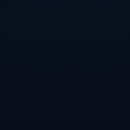
正是這三方面的綜合作用，讓北控男籃在賽季中表現愈發穩
定。而反觀寧波男籃，希望在未來能針對球隊的弱點進行進
一步調整，以期在下一次對決中贏得更多的機會。
這場籃球盛宴的每一個進球、每一次對抗，都深刻展現了
CBA的魅力。**北控男籃的輕鬆奪勝，勒和馬帝昂是其中的
功臣，而寧波男籃需要重新審視並提升自己的戰術執行力。**
劇情依舊精彩，籃球精神在這裡熠熠生輝。
Copyright 2024
bat·365(中文)官方网站-登录入口
All Rights by
beat365