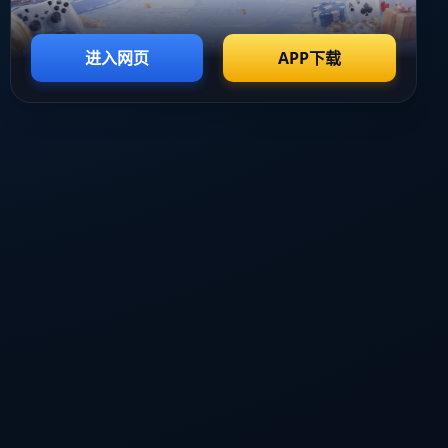
在爭冠或淘汰賽這樣的舞台上閃光。例如，他在2018年世界杯
的機會證明了自己的價值**。這次倒掛金鉤進球毫無疑問再次鞏固
理博弈。榮獲勝利的切爾西，用他們的團結紀律和創造力證明了