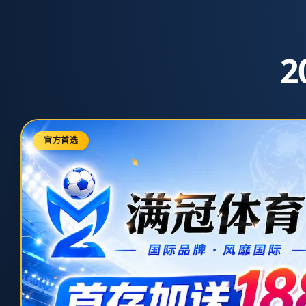
**歐冠1/8決賽焦
歐冠賽場從來不缺經典
魯的一記精彩倒掛金
### **全場唯一進
比賽在布加勒斯特舉
出現在第68分鐘，
網。裁判一開始認定
這粒進球之所以意義