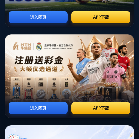
出。此次亞運會的成功並非偶然，而是通過細緻的賽前準備
和靈活的戰術調整得以實現的。在比賽中，我們可以看到中
國男足在面對強敵時所展現出的團隊協作精神及迅捷的戰術
應變能力。
在亞洲杯上，中國男足的表現同樣令人驚艷。雖然最終僅屈
居亞軍，但這已經是中國隊迄今為止的最佳成績之一。在比
賽中，中國隊不僅擊敗了多支實力強勁的對手，也展示了自
身在技戰術上的巨大進步。尤其是在面對逆境時，球隊能夠
保持冷靜，以穩定的心態面對挑戰，這顯示了中國男足正在
邁向成熟。
青少年比賽的優異成績同樣值得關注。**在亞青亞少賽上，這
支年輕的力量屢次奪冠**，彰顯了中國在青訓方面的長足發
展。這些年輕球員的冒尖不僅是中國男足未來的希望，也是
國家足球運動持續發展的基石。值得一提的是，這些年輕球