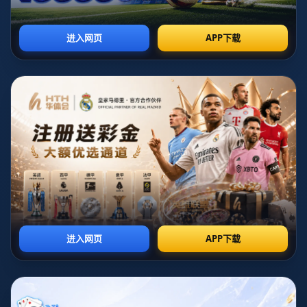
松。随着老对手在转会市场上的频频发力，国米在夺冠路上
面临着更加激烈的竞争。**小因扎吉**需要在保持球队战术体
系平稳运转的同时，激发每一位球员的潜力。在此过程中，
如何合理分配劳塔罗等主力球员的上场时间，以避免疲劳和
伤病，成为小因扎吉的重要课题。
从战术角度看，小因扎吉采用的**3-5-2阵型**十分依赖于锋