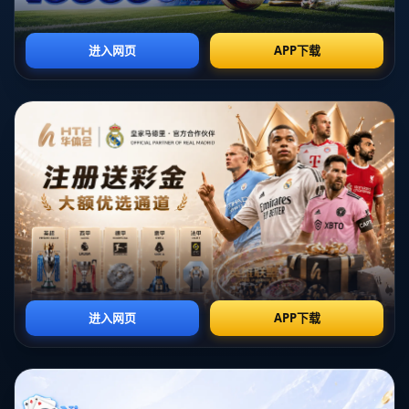
更加平衡。
**球星风采**
值得一提的是，法国队中的多名球星已经成为国际足坛的焦
点。例如，前锋凯迪·迪亚尼以其**出色的速度和精准的射门
**能力，为球队提供了强大的火力支持。中场的格雷丝·乔尔
特特以其**精准的传球**和全场范围的控球能力，同样成为法
国队攻防转换的关键。
**竞争对手与小组展望**
在2023年世界杯上，法国与其他世界强队同组，面临严峻的
挑战。小组赛的对手包括美国、德国和日本等劲旅。这意味
着，法国队必须在**小组赛中全力以赴**，以确保出线资格。
对于法国来说，既是挑战，也是证明自身实力的良机。
**总结**