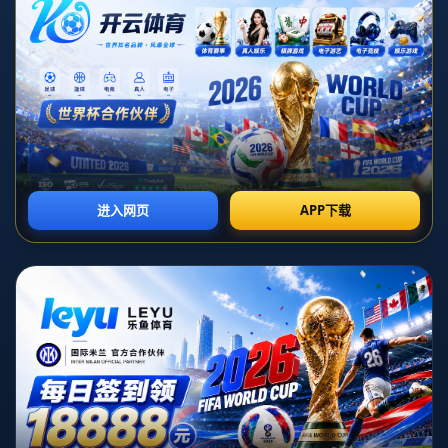
誉为目标，在世界杯的赛场上力争更好成绩。
**2023年世界杯备战情况**
为备战2023年的女足世界杯，法国队进行了全面的准备工
作。球队不仅加强了训练的强度，还通过热身赛提升整体竞
技水平。**球队核心**如温迪·雷纳尔和阿曼迪娜·亨利等球员
在各自的位置上都有显著的提升，为球队创造了更多可能
性。此外，法国足协的资源倾斜和策略规划，也让球队在技
战术配合上有了更深入的发展。
**战术策略与团队协作**
法国女足一直以来以**灵活多变的战术**和**团队协作**著
称。在2023年世界杯上，法国队有望继续推行其标志性的控
球策略和快速反击。不仅如此，主教练通过对年轻球员的培
养和对老将经验的有效利用，使得球队在进攻和防守两端都